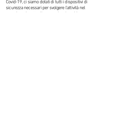
Covid-19, ci siamo dotati di tutti i dispositivi di
sicurezza necessari per svolgere l'attività nel
massimo rispetto di personale ed ospiti.
Via Donato Creti, 75-77
40128 Bologna (BO)
CONTATTI
tel.
+39 3519491269
holabolognabandb@gmail.co
m
SOCIAL E RECENSIONI